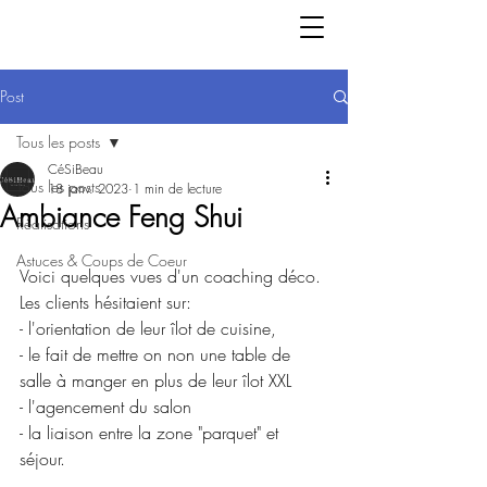
Post
Tous les posts
CéSiBeau
Tous les posts
18 janv. 2023
1 min de lecture
Ambiance Feng Shui
Réalisations
Astuces & Coups de Coeur
Voici quelques vues d'un coaching déco.
Les clients hésitaient sur:
- l'orientation de leur îlot de cuisine, 
- le fait de mettre on non une table de 
salle à manger en plus de leur îlot XXL
- l'agencement du salon
- la liaison entre la zone "parquet" et 
séjour.