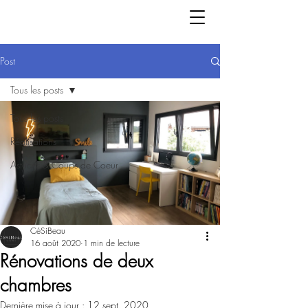
Post
Tous les posts
Tous les posts
Réalisations
Astuces & Coups de Coeur
CéSiBeau
16 août 2020
1 min de lecture
Rénovations de deux
chambres
Dernière mise à jour :
12 sept. 2020