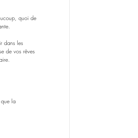
eaucoup, quoi de 
ante.
r dans les 
sse de vos rêves 
aire.
 que la 