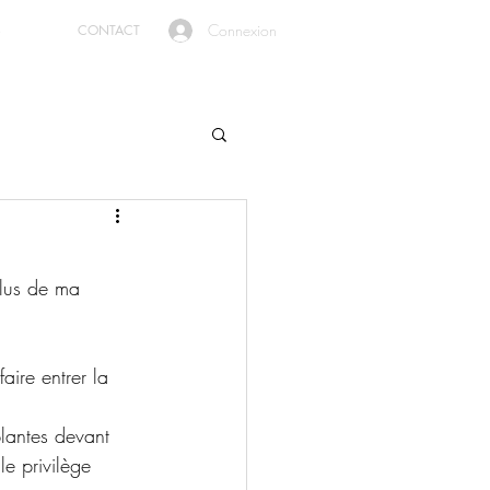
Connexion
S
CONTACT
lus de ma 
aire entrer la 
plantes devant 
le privilège 