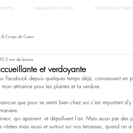
 PROPOS
REALISATIONS ET BLOG
PRESTATIONS ET TARIF
s & Coups de Coeur
20
2 min de lecture
ccueillante et verdoyante
sur Facebook depuis quelques temps déjà, connaissent en p
mon attirance pour les plantes et la verdure. 
aincue que pour se sentir bien chez soi c'est important d'y f
 manière.
érieur, qui apaisent  et dépolluent l'air. Mais aussi par des 
s vitrées mais aussi et surtout sur nos terrasses, quand on a 